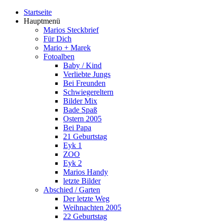
Startseite
Hauptmenü
Marios Steckbrief
Für Dich
Mario + Marek
Fotoalben
Baby / Kind
Verliebte Jungs
Bei Freunden
Schwiegereltern
Bilder Mix
Bade Spaß
Ostern 2005
Bei Papa
21 Geburtstag
Eyk 1
ZOO
Eyk 2
Marios Handy
letzte Bilder
Abschied / Garten
Der letzte Weg
Weihnachten 2005
22 Geburtstag