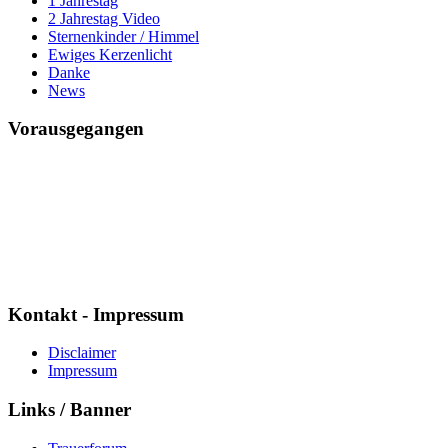
1 Jahrestag
2 Jahrestag Video
Sternenkinder / Himmel
Ewiges Kerzenlicht
Danke
News
Vorausgegangen
Mario ich vermisse Dich
Seit
7594 Tagen
10 Std. : 25 Min. : 40 Sek.
Kontakt - Impressum
Disclaimer
Impressum
Links / Banner