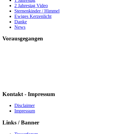
1 Jahrestag
2 Jahrestag Video
Sternenkinder / Himmel
Ewiges Kerzenlicht
Danke
News
Vorausgegangen
Mario ich vermisse Dich
Seit
7591 Tagen
5 Std. : 19 Min. : 22 Sek.
Kontakt - Impressum
Disclaimer
Impressum
Links / Banner