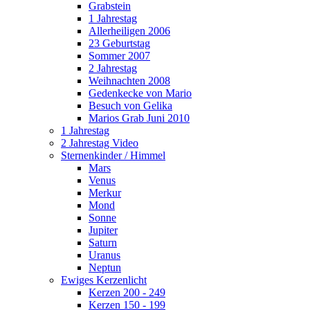
Grabstein
1 Jahrestag
Allerheiligen 2006
23 Geburtstag
Sommer 2007
2 Jahrestag
Weihnachten 2008
Gedenkecke von Mario
Besuch von Gelika
Marios Grab Juni 2010
1 Jahrestag
2 Jahrestag Video
Sternenkinder / Himmel
Mars
Venus
Merkur
Mond
Sonne
Jupiter
Saturn
Uranus
Neptun
Ewiges Kerzenlicht
Kerzen 200 - 249
Kerzen 150 - 199