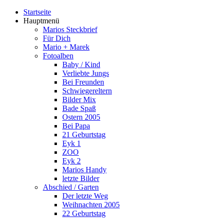
Startseite
Hauptmenü
Marios Steckbrief
Für Dich
Mario + Marek
Fotoalben
Baby / Kind
Verliebte Jungs
Bei Freunden
Schwiegereltern
Bilder Mix
Bade Spaß
Ostern 2005
Bei Papa
21 Geburtstag
Eyk 1
ZOO
Eyk 2
Marios Handy
letzte Bilder
Abschied / Garten
Der letzte Weg
Weihnachten 2005
22 Geburtstag