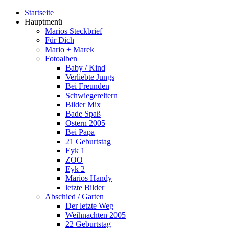
Startseite
Hauptmenü
Marios Steckbrief
Für Dich
Mario + Marek
Fotoalben
Baby / Kind
Verliebte Jungs
Bei Freunden
Schwiegereltern
Bilder Mix
Bade Spaß
Ostern 2005
Bei Papa
21 Geburtstag
Eyk 1
ZOO
Eyk 2
Marios Handy
letzte Bilder
Abschied / Garten
Der letzte Weg
Weihnachten 2005
22 Geburtstag