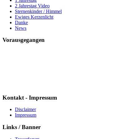
1 Jahrestag
2 Jahrestag Video
Sternenkinder / Himmel
Ewiges Kerzenlicht
Danke
News
Vorausgegangen
Mario ich vermisse Dich
Seit
7592 Tagen
8 Std. : 38 Min. : 53 Sek.
Kontakt - Impressum
Disclaimer
Impressum
Links / Banner