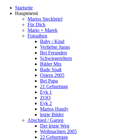
Startseite
Hauptmenü
Marios Steckbrief
Für Dich
Mario + Marek
Fotoalben
Baby / Kind
Verliebte Jungs
Bei Freunden
Schwiegereltern
Bilder Mix
Bade Spaß
Ostern 2005
Bei Papa
21 Geburtstag
Eyk 1
ZOO
Eyk 2
Marios Handy
letzte Bilder
Abschied / Garten
Der letzte Weg
Weihnachten 2005
22 Geburtstag