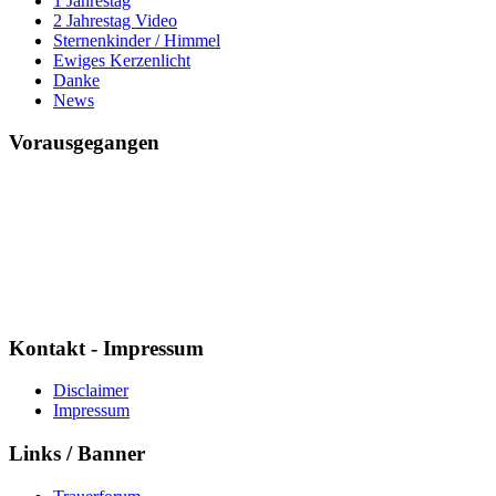
1 Jahrestag
2 Jahrestag Video
Sternenkinder / Himmel
Ewiges Kerzenlicht
Danke
News
Vorausgegangen
Mario ich vermisse Dich
Seit
7591 Tagen
17 Std. : 13 Min. : 34 Sek.
Kontakt - Impressum
Disclaimer
Impressum
Links / Banner