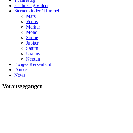
1 Jahrestag
2 Jahrestag Video
Sternenkinder / Himmel
Mars
Venus
Merkur
Mond
Sonne
Jupiter
Saturn
Uranus
Neptun
Ewiges Kerzenlicht
Danke
News
Vorausgegangen
Mario ich vermisse Dich
Seit
7594 Tagen
8 Std. : 8 Min. : 7 Sek.