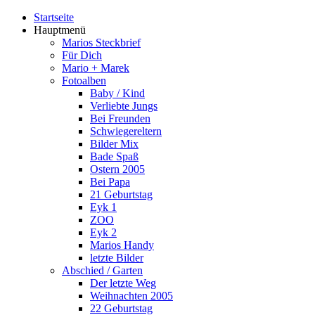
Startseite
Hauptmenü
Marios Steckbrief
Für Dich
Mario + Marek
Fotoalben
Baby / Kind
Verliebte Jungs
Bei Freunden
Schwiegereltern
Bilder Mix
Bade Spaß
Ostern 2005
Bei Papa
21 Geburtstag
Eyk 1
ZOO
Eyk 2
Marios Handy
letzte Bilder
Abschied / Garten
Der letzte Weg
Weihnachten 2005
22 Geburtstag